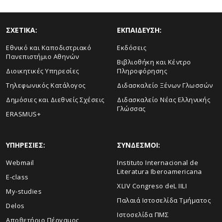
ΣΧΕΤΙΚΑ:
ΕΚΠΑΙΔΕΥΣΗ:
Εθνικό και Καποδιστριακό
Εκδόσεις
Πανεπιστήμιο Αθηνών
Βιβλιοθήκη και Κέντρο
Διοικητικές Υπηρεσίες
Πληροφόρησης
Τηλεφωνικός Κατάλογος
Διδασκαλείο Ξένων Γλωσσών
Δημόσιες και Διεθνείς Σχέσεις
Διδασκαλείο Νέας Ελληνικής
Γλώσσας
ERASMUS+
ΥΠΗΡΕΣΙΕΣ:
ΣΥΝΔΕΣΜΟΙ:
Webmail
Instituto Internacional de
Literatura Iberoamericana
E-class
XLIV Congreso deL IILI
My-studies
Παλαιά Ιστοσελίδα Τμήματος
Delos
Ιστοσελίδα ΠΜΣ
Αποθετήριο Πέργαμος