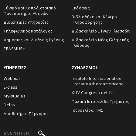
Εθνικό και Καποδιστριακό
Εκδόσεις
Πανεπιστήμιο Αθηνών
Βιβλιοθήκη και Κέντρο
Διοικητικές Υπηρεσίες
Πληροφόρησης
Τηλεφωνικός Κατάλογος
Διδασκαλείο Ξένων Γλωσσών
Δημόσιες και Διεθνείς Σχέσεις
Διδασκαλείο Νέας Ελληνικής
Γλώσσας
ERASMUS+
ΥΠΗΡΕΣΙΕΣ:
ΣΥΝΔΕΣΜΟΙ:
Webmail
Instituto Internacional de
Literatura Iberoamericana
E-class
XLIV Congreso deL IILI
My-studies
Παλαιά Ιστοσελίδα Τμήματος
Delos
Ιστοσελίδα ΠΜΣ
Αποθετήριο Πέργαμος