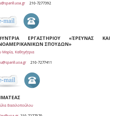
ou@spanll.uoa.gr
210-7277392
ΥΘΥΝΤΡΙΑ ΕΡΓΑΣΤΗΡΙΟΥ «ΈΡΕΥΝΑΣ ΚΑ
ΝΟΑΜΕΡΙΚΑΝΙΚΩΝ ΣΠΟΥΔΩΝ»
 Μαρία, Καθηγήτρια
u@spanll.uoa.gr
210-7277411
ΜΜΑΤΕΑΣ
ύλα Βασιλοπούλου
ulav@uoa.gr
210-7277570