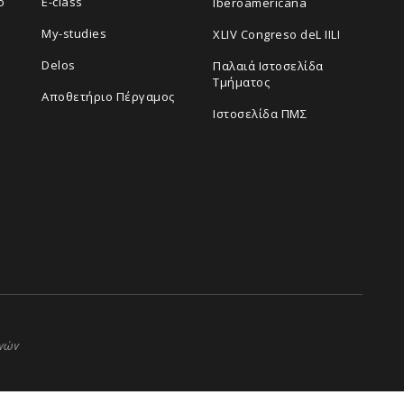
ο
E-class
Iberoamericana
My-studies
XLIV Congreso deL IILI
Delos
Παλαιά Ιστοσελίδα
Τμήματος
Αποθετήριο Πέργαμος
Ιστοσελίδα ΠΜΣ
ηνών