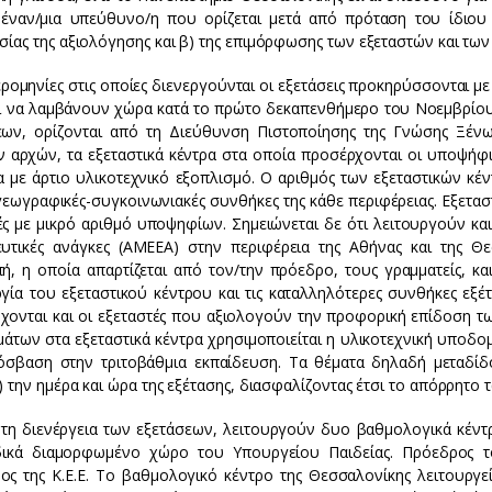
 έναν/μια υπεύθυνο/η που ορίζεται μετά από πρόταση του ίδιου τ
ασίας της αξιολόγησης και β) της επιμόρφωσης των εξεταστών και τ
ομηνίες στις οποίες διενεργούνται οι εξετάσεις προκηρύσσονται με
αι να λαμβάνουν χώρα κατά το πρώτο δεκαπενθήμερο του Νοεμβρίου 
εων, ορίζονται από τη Διεύθυνση Πιστοποίησης της Γνώσης Ξέ
ν αρχών, τα εξεταστικά κέντρα στα οποία προσέρχονται οι υποψήφιο
α με άρτιο υλικοτεχνικό εξοπλισμό. Ο αριθμός των εξεταστικών κ
 γεωγραφικές-συγκοινωνιακές συνθήκες της κάθε περιφέρειας. Εξετασ
ς με μικρό αριθμό υποψηφίων. Σημειώνεται δε ότι λειτουργούν και 
ευτικές ανάγκες (ΑΜΕΕΑ) στην περιφέρεια της Αθήνας και της Θε
πή, η οποία απαρτίζεται από τον/την πρόεδρο, τους γραμματείς, κ
ργία του εξεταστικού κέντρου και τις καταλληλότερες συνθήκες εξέ
χονται και οι εξεταστές που αξιολογούν την προφορική επίδοση τω
μάτων στα εξεταστικά κέντρα χρησιμοποιείται η υλικοτεχνική υπο
όσβαση στην τριτοβάθμια εκπαίδευση. Τα θέματα δηλαδή μεταδίδον
l) την ημέρα και ώρα της εξέτασης, διασφαλίζοντας έτσι το απόρρητο
η διενέργεια των εξετάσεων, λειτουργούν δυο βαθμολογικά κέντρα
δικά διαμορφωμένο χώρο του Υπουργείου Παιδείας. Πρόεδρος τ
ος της Κ.Ε.Ε. Το βαθμολογικό κέντρο της Θεσσαλονίκης λειτουργε