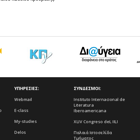
ΥΠΗΡΕΣΙΕΣ:
ΣΥΝΔΕΣΜΟΙ:
Webmail
Instituto Internacional de
Literatura
ο
E-class
Iberoamericana
My-studies
XLIV Congreso deL IILI
Delos
Παλαιά Ιστοσελίδα
Τμήματος