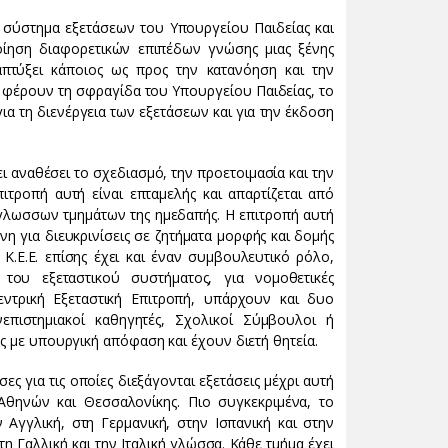
 σύστημα εξετάσεων του Υπουργείου Παιδείας και
οίηση διαφορετικών επιπέδων γνώσης μιας ξένης
πτύξει κάποιος ως προς την κατανόηση και την
 φέρουν τη σφραγίδα του Υπουργείου Παιδείας, το
α τη διενέργεια των εξετάσεων και για την έκδοση
 αναθέσει το σχεδιασμό, την προετοιμασία και την
πιτροπή αυτή είναι επταμελής και απαρτίζεται από
όγλωσσων τμημάτων της ημεδαπής. Η επιτροπή αυτή
υνη για διευκρινίσεις σε ζητήματα μορφής και δομής
Κ.Ε.Ε. επίσης έχει και έναν συμβουλευτικό ρόλο,
του εξεταστικού συστήματος, για νομοθετικές
Κεντρική Εξεταστική Επιτροπή, υπάρχουν και δυο
επιστημιακοί καθηγητές, Σχολικοί Σύμβουλοι ή
ης με υπουργική απόφαση και έχουν διετή θητεία.
ες για τις οποίες διεξάγονται εξετάσεις μέχρι αυτή
Αθηνών και Θεσσαλονίκης. Πιο συγκεκριμένα, το
Αγγλική, στη Γερμανική, στην Ισπανική και στην
 Γαλλική και την Ιταλική γλώσσα. Κάθε τμήμα έχει