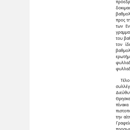
πρόεδρ
δοκιμα
βαθμολ
προς τ
των Εν
γραμμα
του βα
τον ίδ
βαθμολ
ερωτήμ
φυλλαδ
φυλλαδ
Τέλος,
συλλέγ
Διεύθυ
Θρησκε
πίνακα
πιστοπ
την αί
Γραφεί
προσωπ