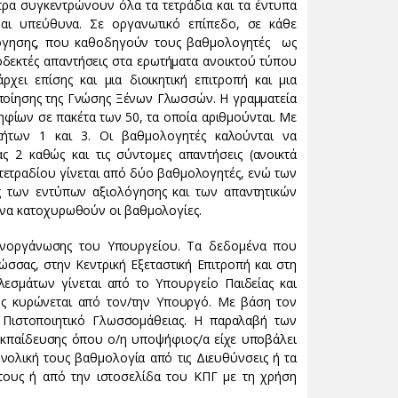
ντρα συγκεντρώνουν όλα τα τετράδια και τα έντυπα
αι υπεύθυνα. Σε οργανωτικό επίπεδο, σε κάθε
λόγησης, που καθοδηγούν τους βαθμολογητές ως
ποδεκτές απαντήσεις στα ερωτήματα ανοικτού τύπου
ρχει επίσης και μια διοικητική επιτροπή και μια
οποίησης της Γνώσης Ξένων Γλωσσών. Η γραμματεία
φίων σε πακέτα των 50, τα οποία αριθμούνται. Με
τήτων 1 και 3. Οι βαθμολογητές καλούνται να
 2 καθώς και τις σύντομες απαντήσεις (ανοικτά
τετραδίου γίνεται από δύο βαθμολογητές, ενώ των
 των εντύπων αξιολόγησης και των απαντητικών
ε να κατοχυρωθούν οι βαθμολογίες.
χανοργάνωσης του Υπουργείου. Τα δεδομένα που
ώσσας, στην Κεντρική Εξεταστική Επιτροπή και στη
σμάτων γίνεται από το Υπουργείο Παιδείας και
ίος κυρώνεται από τον/την Υπουργό. Με βάση τον
ό Πιστοποιητικό Γλωσσομάθειας. Η παραλαβή των
Εκπαίδευσης όπου ο/η υποψήφιος/α είχε υποβάλει
υνολική τους βαθμολογία από τις Διευθύνσεις ή τα
τους ή από την ιστοσελίδα του ΚΠΓ με τη χρήση