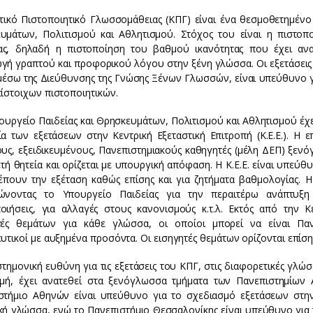
τικό Πιστοποιητικό Γλωσσομάθειας (ΚΠΓ) είναι ένα θεσμοθετημένο
υμάτων, Πολιτισμού και Αθλητισμού. Στόχος του είναι η πιστοπ
ς, δηλαδή η πιστοποίηση του βαθμού ικανότητας που έχει ανα
γή γραπτού και προφορικού λόγου στην ξένη γλώσσα. Οι εξετάσεις
μέσω της Διεύθυνσης της Γνώσης Ξένων Γλωσσών, είναι υπεύθυνο γι
τίστοιχων πιστοποιητικών.
υργείο Παιδείας και Θρησκευμάτων, Πολιτισμού και Αθλητισμού έχει
ία των εξετάσεων στην Κεντρική Εξεταστική Επιτροπή (Κ.Ε.Ε.). Η ε
ους, εξειδικευμένους, Πανεπιστημιακούς καθηγητές (μέλη ΔΕΠ) ξεν
ετή θητεία και ορίζεται με υπουργική απόφαση. Η Κ.Ε.Ε. είναι υπεύθ
έπουν την εξέταση καθώς επίσης και για ζητήματα βαθμολογίας. Η 
ώνοντας το Υπουργείο Παιδείας για την περαιτέρω ανάπτυξη 
οιήσεις, για αλλαγές στους κανονισμούς κ.τ.λ. Εκτός από την 
τές θεμάτων για κάθε γλώσσα, οι οποίοι μπορεί να είναι Παν
υτικοί με αυξημένα προσόντα. Οι εισηγητές θεμάτων ορίζονται επίσ
ημονική ευθύνη για τις εξετάσεις του ΚΠΓ, στις διαφορετικές γλώσσ
γμή, έχει ανατεθεί στα ξενόγλωσσα τμήματα των Πανεπιστημίων 
στήμιο Αθηνών είναι υπεύθυνο για το σχεδιασμό εξετάσεων στην 
ή γλώσσα, ενώ το Πανεπιστήμιο Θεσσαλονίκης είναι υπεύθυνο για τη