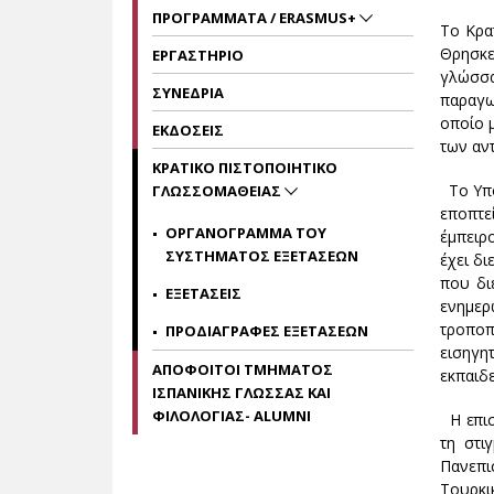
ΠΡΟΓΡΑΜΜΑΤΑ / ERASMUS+
Το Κρα
Θρησκε
ΕΡΓΑΣΤΗΡΙΟ
γλώσσα
ΣΥΝΕΔΡΙΑ
παραγω
οποίο 
ΕΚΔΟΣΕΙΣ
των αν
ΚΡΑΤΙΚΟ ΠΙΣΤΟΠΟΙΗΤΙΚΟ
Το Υπο
ΓΛΩΣΣΟΜΑΘΕΙΑΣ
εποπτε
ΟΡΓΑΝΟΓΡΑΜΜΑ ΤΟΥ
έμπειρ
ΣΥΣΤΗΜΑΤΟΣ ΕΞΕΤΑΣΕΩΝ
έχει δι
που δι
ΕΞΕΤΑΣΕΙΣ
ενημερ
τροποπ
ΠΡΟΔΙΑΓΡΑΦΕΣ ΕΞΕΤΑΣΕΩΝ
εισηγη
ΑΠΟΦΟΙΤΟΙ ΤΜΗΜΑΤΟΣ
εκπαιδε
ΙΣΠΑΝΙΚΗΣ ΓΛΩΣΣΑΣ ΚΑΙ
ΦΙΛΟΛΟΓΙΑΣ- ALUMNI
Η επιστ
τη στι
Πανεπι
Τουρκικ