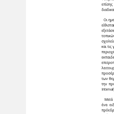
επίσης
διαδικ
Οι ημερ
είθιστ
εξετάσ
τοπικώ
σχολεί
και τις
περιοχέ
εκπαιδ
επιτρο
λειτου
προσέρ
των θε
την πρ
Interva
Μετά τ
ένα ει
πρόεδρ