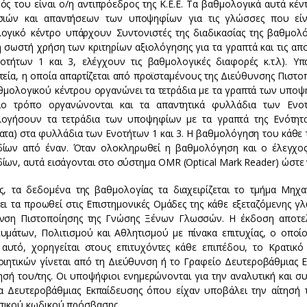
ός του είναι ο/η αντιπρόεδρος της Κ.Ε.Ε. Τα βαθμολογικά αυτά κέ
σιών και απαντήσεων των υποψηφίων για τις γλώσσες που είν
ογικό κέντρο υπάρχουν Συντονιστές της διαδικασίας της βαθμο
η σωστή χρήση των κριτηρίων αξιολόγησης για τα γραπτά και τις α
οτήτων 1 και 3, ελέγχουν τις βαθμολογικές διαφορές κ.τ.λ). Υπά
τεία, η οποία απαρτίζεται από προϊσταμένους της Διεύθυνσης Πιστ
θμολογικού κέντρου οργανώνει τα τετράδια με τα γραπτά των υποψη
ιο τρόπο οργανώνονται και τα απαντητικά φυλλάδια των Ενο
ογήσουν τα τετράδια των υποψηφίων με τα γραπτά της Ενότητας
ατα) στα φυλλάδια των Ενοτήτων 1 και 3. Η βαθμολόγηση του κάθε 
ίων από έναν. Όταν ολοκληρωθεί η βαθμολόγηση και ο έλεγχος
ίων, αυτά εισάγονται στο σύστημα OMR (Optical Mark Reader) ώστ
 τα δεδομένα της βαθμολογίας τα διαχειρίζεται το τμήμα Μη
ει τα προωθεί στις Επιστημονικές Ομάδες της κάθε εξεταζόμενης γλ
νση Πιστοποίησης της Γνώσης Ξένων Γλωσσών. Η έκδοση αποτελε
υμάτων, Πολιτισμού και Αθλητισμού με πίνακα επιτυχίας, ο οπο
 αυτό, χορηγείται στους επιτυχόντες κάθε επιπέδου, το Κρατικ
οιητικών γίνεται από τη Διεύθυνση ή το Γραφείο Δευτεροβάθμιας 
τησή του/της. Οι υποψήφιοι ενημερώνονται για την αναλυτική και σ
α Δευτεροβάθμιας Εκπαίδευσης όπου είχαν υποβάλει την αίτησή 
ικού κωδικού πρόσβασης.